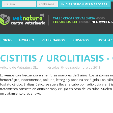
INICIAR SESIÓN MIS MASCOTAS
CALLE CISCAR 53 VALENCIA
46005
TEL
963 445 444
EMAIL:
INFO@VETNA
INICIO
HORARIO
VETERINARIOS
SERVICIOS
INSTALAC
CISTITIS / UROLITIASIS 
Artículo de Vetnatura SLL
|
miércoles, 04 de septiembre de 2013
Lo vemos con frecuencia en hembras mayores de 3 años. Los síntomas in
hemorrágica, incontinencia, poliuria, letargia y postura antiálgida. Los c
fosfato cálcico. El diagnóstico se suele llevar a cabo por radiología y anál
tratamiento consiste en antibióticos y cirugía en caso del cálculos. Suele
un tratamiento preventivo.