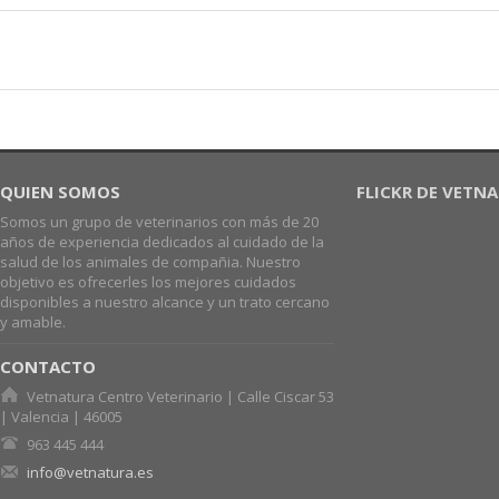
QUIEN SOMOS
FLICKR DE VETN
Somos un grupo de veterinarios con más de 20
años de experiencia dedicados al cuidado de la
salud de los animales de compañia. Nuestro
objetivo es ofrecerles los mejores cuidados
disponibles a nuestro alcance y un trato cercano
y amable.
CONTACTO
Vetnatura Centro Veterinario | Calle Ciscar 53
| Valencia | 46005
963 445 444
info@vetnatura.es