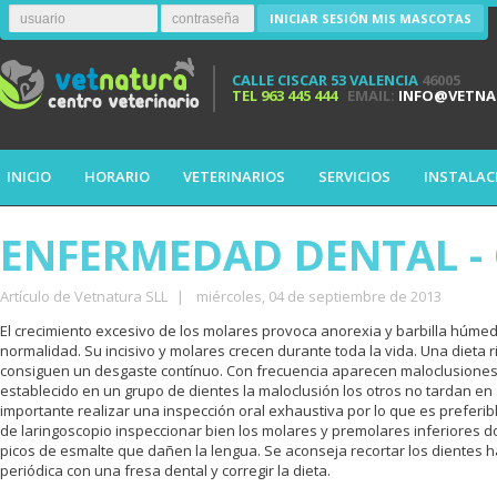
INICIAR SESIÓN MIS MASCOTAS
CALLE CISCAR 53 VALENCIA
46005
TEL
963 445 444
EMAIL:
INFO@VETNA
INICIO
HORARIO
VETERINARIOS
SERVICIOS
INSTALAC
ENFERMEDAD DENTAL -
Artículo de Vetnatura SLL
|
miércoles, 04 de septiembre de 2013
El crecimiento excesivo de los molares provoca anorexia y barbilla húme
normalidad. Su incisivo y molares crecen durante toda la vida. Una dieta 
consiguen un desgaste contínuo. Con frecuencia aparecen maloclusiones 
establecido en un grupo de dientes la maloclusión los otros no tardan en
importante realizar una inspección oral exhaustiva por lo que es prefer
de laringoscopio inspeccionar bien los molares y premolares inferiore
picos de esmalte que dañen la lengua. Se aconseja recortar los dientes
periódica con una fresa dental y corregir la dieta.