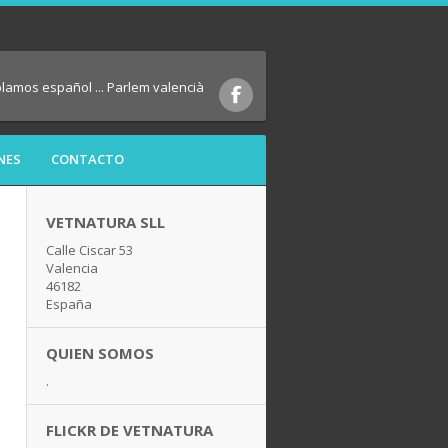
blamos español ... Parlem valencià
NES
CONTACTO
VETNATURA SLL
Calle Ciscar 53
Valencia
46182
España
QUIEN SOMOS
.
FLICKR DE VETNATURA