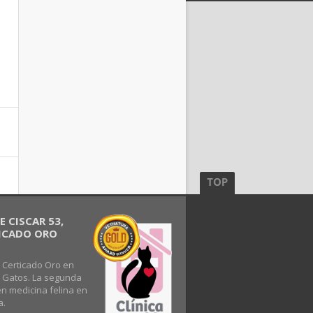
 CISCAR 53,
FICADO ORO
 Certicado Oro en
s Gatos. La segunda
en medicina felina en
a.