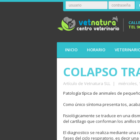
CALLE
TEL
9
INICIO
HORARIO
VETERINARI
COLAPSO TR
Artículo de Vetnatura SLL
|
miércoles, 
Patología típica de animales de pequeño
Como único síntoma presenta tos, acab
Fisiológicamente se traduce en una dis
del cartílago que conforman los anillos 
El diagnostico se realiza mediante una r
fases del ciclo respiratorio, es decir un