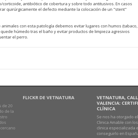
/corticoide, antibiótico de cobertura y sobre todo antitusivos. En casos
rar quirúrgicamente el defecto mediante la colocación de un "stent"
animales con esta patología debemos evitar lugares con humos (tabaco,
e quede húmedo tras el baño y evitar productos de limpieza agresivos
uentar el perro.
FLICKR DE VETNATURA
VETNATURA, CALLE
VALENCIA: CERTI
s de 20
CLÍNICA
do de la
stro
Se nos ha otorgado el
ados
Clinica Amable con lo
o cercano
clinica especializada 
conseguirlo en Españ