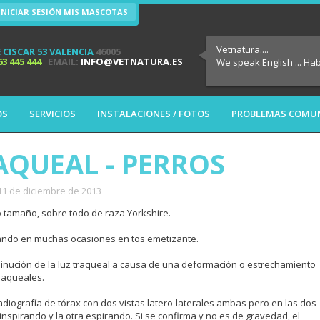
INICIAR SESIÓN MIS MASCOTAS
Vetnatura....
 CISCAR 53 VALENCIA
46005
63 445 444
EMAIL:
INFO@VETNATURA.ES
We speak English ... Ha
OS
SERVICIOS
INSTALACIONES / FOTOS
PROBLEMAS COMU
AQUEAL - PERROS
11 de diciembre de 2013
 tamaño, sobre todo de raza Yorkshire.
ando en muchas ocasiones en tos emetizante.
minución de la luz traqueal a causa de una deformación o estrechamiento
traqueales.
adiografía de tórax con dos vistas latero-laterales ambas pero en las dos
a inspirando y la otra espirando. Si se confirma y no es de gravedad, el