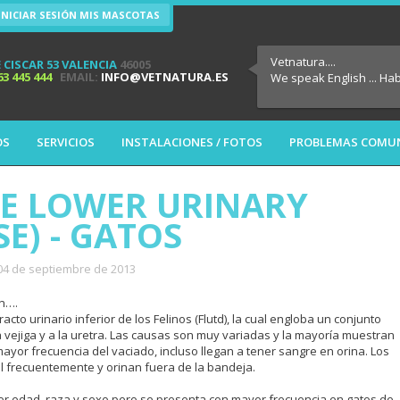
INICIAR SESIÓN MIS MASCOTAS
Vetnatura....
 CISCAR 53 VALENCIA
46005
63 445 444
EMAIL:
INFO@VETNATURA.ES
We speak English ... Ha
OS
SERVICIOS
INSTALACIONES / FOTOS
PROBLEMAS COMU
NE LOWER URINARY
E) - GATOS
 04 de septiembre de 2013
en….
to urinario inferior de los Felinos (Flutd), la cual engloba un conjunto
 vejiga y a la uretra. Las causas son muy variadas y la mayoría muestran
 mayor frecuencia del vaciado, incluso llegan a tener sangre en orina. Los
l frecuentemente y orinan fuera de la bandeja.
ier edad, raza y sexo pero se presenta con mayor frecuencia en gatos de