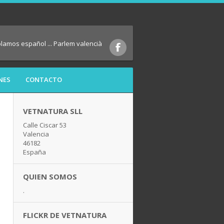
blamos español ... Parlem valencià
NES
CONTACTO
VETNATURA SLL
Calle Ciscar 53
Valencia
46182
España
QUIEN SOMOS
.
FLICKR DE VETNATURA