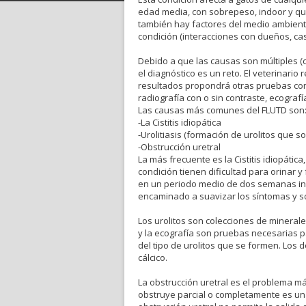
edad media, con sobrepeso, indoor y q
también hay factores del medio ambiente
condición (interacciones con dueños, ca
Debido a que las causas son múltiples (
el diagnóstico es un reto. El veterinario 
resultados propondrá otras pruebas comp
radiografía con o sin contraste, ecografía,
Las causas más comunes del FLUTD son
-La Cistitis idiopática
-Urolitiasis (formación de urolitos que so
-Obstrucción uretral
La más frecuente es la Cistitis idiopátic
condición tienen dificultad para orinar
en un periodo medio de dos semanas ind
encaminado a suavizar los síntomas y so
Los urolitos son colecciones de minerale
y la ecografía son pruebas necesarias pa
del tipo de urolitos que se formen. Los 
cálcico.
La obstrucción uretral es el problema má
obstruye parcial o completamente es una