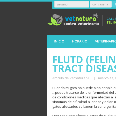
CALLE
TEL
9
INICIO
HORARIO
VETERINARI
FLUTD (FELI
TRACT DISEAS
Artículo de Vetnatura SLL
|
miércoles,
Cuando mi gato no puede o no orina bi
…puede tratarse de la enfermedad del trac
de condiciones médicas que afectan a la
síntomas de dificultad al orinar y dolor,
gatos afectados se lamen la zona genita
Esta condición afecta a gatos de cualqu