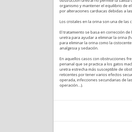
obstrucción uretral no permite la salida 
organismo y mantener el equilibrio de el
por alteraciones cardiacas debidas a las 
Los cristales en la orina son una de la
El tratamiento se basa en corrección de la
uretra para ayudar a eliminar la orina 
para eliminar la orina como la cistocente
analgesia y sedación.
En aquellos casos con obstrucciones fr
perianal que se practica a los gatos ma
uretra estrecha más susceptible de obst
reticentes por tener varios efectos sec
operada, infecciones secundarias de las
operación…).