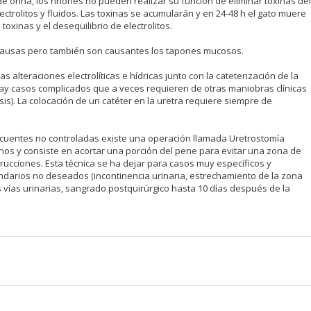
de orina, los riñones no pueden realizar su función de eliminar toxinas del
ectrolitos y fluidos. Las toxinas se acumularán y en 24-48 h el gato muere
toxinas y el desequilibrio de electrolitos.
s causas pero también son causantes los tapones mucosos.
s alteraciones electrolíticas e hídricas junto con la cateterización de la
(hay casos complicados que a veces requieren de otras maniobras clínicas
sis). La colocación de un catéter en la uretra requiere siempre de
ecuentes no controladas existe una operación llamada Uretrostomía
chos y consiste en acortar una porción del pene para evitar una zona de
rucciones. Esta técnica se ha dejar para casos muy específicos y
undarios no deseados (incontinencia urinaria, estrechamiento de la zona
 vías urinarias, sangrado postquirúrgico hasta 10 días después de la