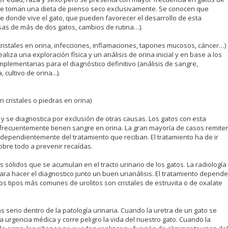
ue toman una dieta de pienso seco exclusivamente. Se conocen que
 donde vive el gato, que pueden favorecer el desarrollo de esta
sas de más de dos gatos, cambios de rutina…).
cristales en orina, infecciones, inflamaciones, tapones mucosos, cáncer…)
realiza una exploración física y un análisis de orina inicial y en base a los
lementarias para el diagnóstico definitivo (análisis de sangre,
 cultivo de orina...).
:
n cristales o piedras en orina)
a, y se diagnostica por exclusión de otras causas. Los gatos con esta
 y frecuentemente tienen sangre en orina. La gran mayoría de casos remite
ependientemente del tratamiento que reciban. El tratamiento ha de ir
bre todo a prevenir recaídas.
s sólidos que se acumulan en el tracto urinario de los gatos. La radiología
ra hacer el diagnostico junto un buen urianálisis. El tratamiento depende
dos tipos más comunes de urolitos son cristales de estruvita o de oxalate
s serio dentro de la patología urinaria. Cuando la uretra de un gato se
 urgencia médica y corre peligro la vida del nuestro gato. Cuando la