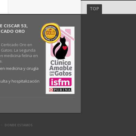
 CISCAR 53,
FICADO ORO
 Certicado Oro en
s Gatos. La segunda
en medicina felina en
a.
en medicina y cirugía
ulta y hospitalización
DONDE ESTAMOS