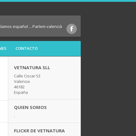
blamos español ... Parlem valencià
NES
CONTACTO
VETNATURA SLL
Calle Ciscar 53
Valencia
46182
España
QUIEN SOMOS
.
FLICKR DE VETNATURA