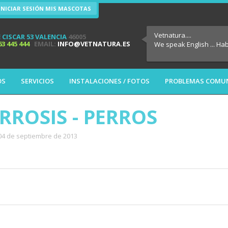
INICIAR SESIÓN MIS MASCOTAS
Vetnatura....
 CISCAR 53 VALENCIA
46005
63 445 444
EMAIL:
INFO@VETNATURA.ES
We speak English ... Ha
OS
SERVICIOS
INSTALACIONES / FOTOS
PROBLEMAS COMU
IRROSIS - PERROS
 04 de septiembre de 2013