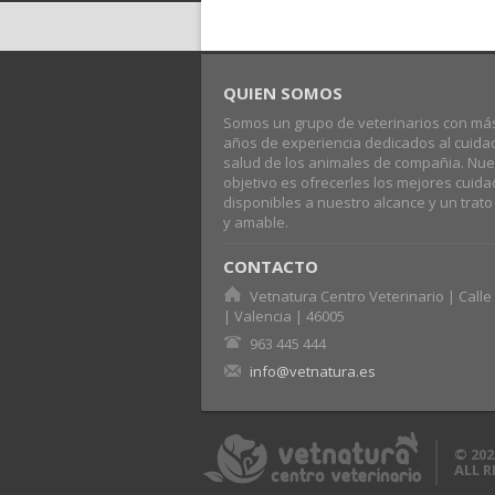
QUIEN SOMOS
Somos un grupo de veterinarios con má
años de experiencia dedicados al cuida
salud de los animales de compañia. Nue
objetivo es ofrecerles los mejores cuid
disponibles a nuestro alcance y un trat
y amable.
CONTACTO
Vetnatura Centro Veterinario | Calle 
| Valencia | 46005
963 445 444
info@vetnatura.es
© 202
ALL 