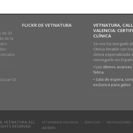
FLICKR DE VETNATURA
VETNATURA, CALLE
VALENCIA: CERTI
s de 20
CLÍNICA
do de la
stro
Se nos ha otorgado el
ados
Clinica Amable con lo
o cercano
clinica especializada 
conseguirlo en Españ
• Los últimos avances 
felina.
• Sala de espera, cons
Ciscar 53
exclusiva para gatos
6. VETNATURA SLL.
VETERINARIA VALENCIA
SERVICIOS
INSTALACIONES
RIGHTS RESERVED
ADMIN