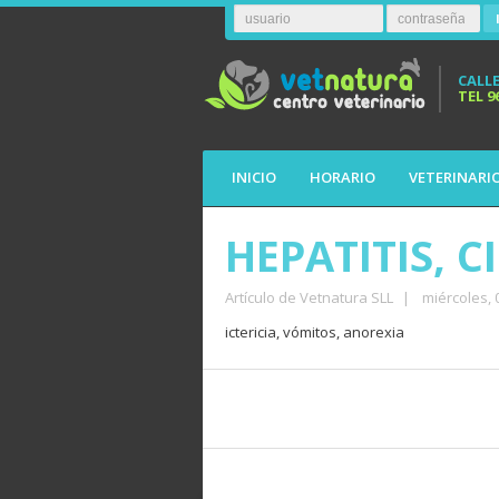
CALLE
TEL
9
INICIO
HORARIO
VETERINARI
HEPATITIS, C
Artículo de Vetnatura SLL
|
miércoles,
ictericia, vómitos, anorexia