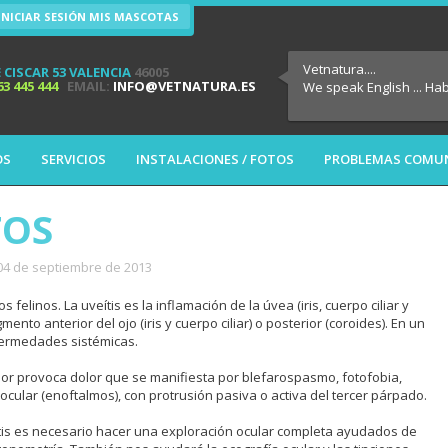
INICIAR SESIÓN MIS MASCOTAS
Vetnatura....
 CISCAR 53 VALENCIA
46005
63 445 444
EMAIL:
INFO@VETNATURA.ES
We speak English ... Ha
OS
SERVICIOS
INSTALACIONES / FOTOS
PROBLEMAS COMU
TOS
 04 de septiembre de 2013
 felinos. La uveítis es la inflamación de la úvea (iris, cuerpo ciliar y
mento anterior del ojo (iris y cuerpo ciliar) o posterior (coroides). En un
fermedades sistémicas.
or provoca dolor que se manifiesta por blefarospasmo, fotofobia,
 ocular (enoftalmos), con protrusión pasiva o activa del tercer párpado.
ítis es necesario hacer una exploración ocular completa ayudados de