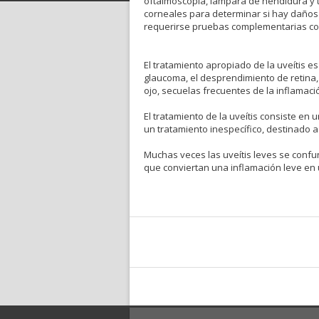
oftalmoscopia, lámpara de hendidura y t
corneales para determinar si hay daños
requerirse pruebas complementarias com
El tratamiento apropiado de la uveítis es 
glaucoma, el desprendimiento de retina, 
ojo, secuelas frecuentes de la inflamació
El tratamiento de la uveítis consiste en 
un tratamiento inespecífico, destinado a 
Muchas veces las uveítis leves se confu
que conviertan una inflamación leve en 