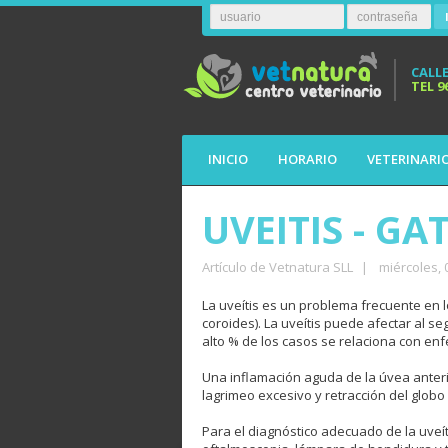
CALLE
TEL
9
INICIO
HORARIO
VETERINARI
UVEITIS - GA
Artículo de Vetnatura SLL
|
miércoles,
La uveítis es un problema frecuente en los
coroides). La uveítis puede afectar al seg
alto % de los casos se relaciona con en
Una inflamación aguda de la úvea anteri
lagrimeo excesivo y retracción del globo
Para el diagnóstico adecuado de la uve