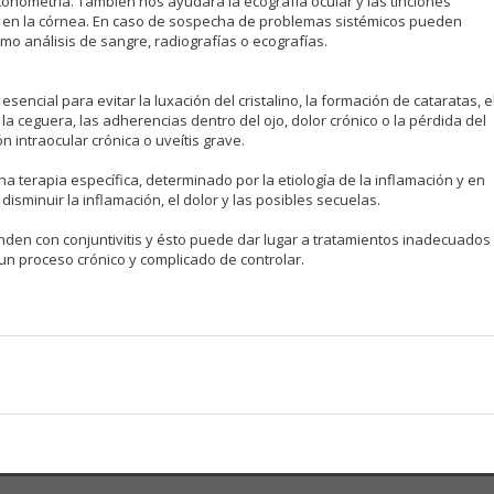
onometría. También nos ayudará la ecografía ocular y las tinciones
 en la córnea. En caso de sospecha de problemas sistémicos pueden
o análisis de sangre, radiografías o ecografías.
esencial para evitar la luxación del cristalino, la formación de cataratas, e
la ceguera, las adherencias dentro del ojo, dolor crónico o la pérdida del
n intraocular crónica o uveítis grave.
una terapia específica, determinado por la etiología de la inflamación y en
disminuir la inflamación, el dolor y las posibles secuelas.
nden con conjuntivitis y ésto puede dar lugar a tratamientos inadecuados
un proceso crónico y complicado de controlar.