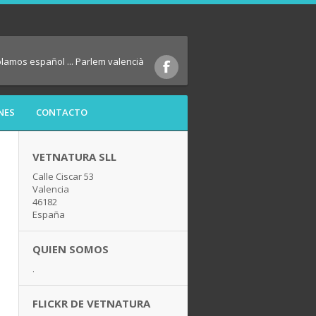
blamos español ... Parlem valencià
NES
CONTACTO
VETNATURA SLL
Calle Ciscar 53
Valencia
46182
España
QUIEN SOMOS
.
FLICKR DE VETNATURA