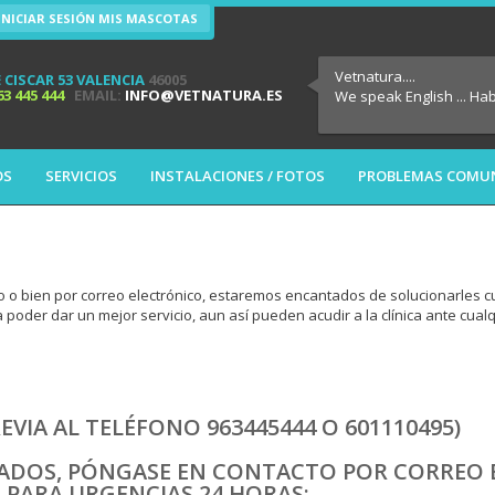
INICIAR SESIÓN MIS MASCOTAS
Vetnatura....
 CISCAR 53 VALENCIA
46005
63 445 444
EMAIL:
INFO@VETNATURA.ES
We speak English ... Ha
OS
SERVICIOS
INSTALACIONES / FOTOS
PROBLEMAS COMU
o o bien por correo electrónico, estaremos encantados de solucionarles c
poder dar un mejor servicio, aun así pueden acudir a la clínica ante cual
EVIA AL TELÉFONO 963445444 O 601110495)
ADOS, PÓNGASE EN CONTACTO POR CORREO 
 PARA URGENCIAS 24 HORAS: