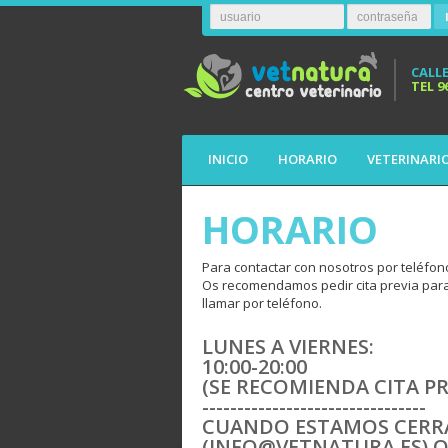
CALLE
TEL
9
INICIO
HORARIO
VETERINARI
HORARIO
Para contactar con nosotros por teléfon
Os recomendamos pedir cita previa para 
llamar por teléfono.
LUNES A VIERNES:
10:00-20:00
(SE RECOMIENDA CITA PR
--------------------------------
CUANDO ESTAMOS CERR
(INFO@VETNATURA.ES) O