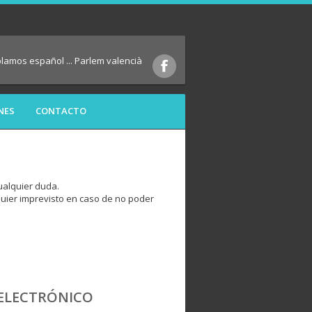
blamos español ... Parlem valencià
NES
CONTACTO
ualquier duda.
quier imprevisto en caso de no poder
ELECTRÓNICO