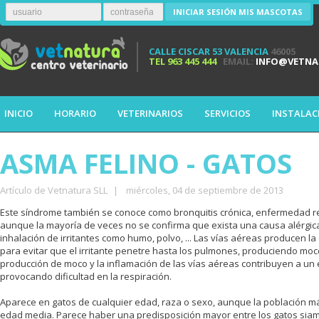
INICIAR SESIÓN MIS MASCOTAS
CALLE CISCAR 53 VALENCIA
46005
TEL
963 445 444
EMAIL:
INFO@VETNA
INICIO
HORARIO
VETERINARIOS
SERVICIOS
INSTALAC
ASMA FELINO - GATOS
Artículo de Vetnatura SLL
|
miércoles, 04 de septiembre de 2013
Este síndrome también se conoce como bronquitis crónica, enfermedad resp
aunque la mayoría de veces no se confirma que exista una causa alérgic
inhalación de irritantes como humo, polvo, ... Las vías aéreas producen la
para evitar que el irritante penetre hasta los pulmones, produciendo moco 
producción de moco y la inflamación de las vías aéreas contribuyen a un 
provocando dificultad en la respiración.
Aparece en gatos de cualquier edad, raza o sexo, aunque la población m
edad media. Parece haber una predisposición mayor entre los gatos sia