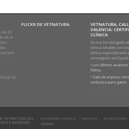
FLICKR DE VETNATURA
VETNATURA, CALLE
VALENCIA: CERTI
s de 20
CLÍNICA
do de la
stro
Se nos ha otorgado el
ados
Clinica Amable con lo
o cercano
clinica especializada 
conseguirlo en Españ
• Los últimos avances 
felina.
• Sala de espera, cons
Ciscar 53
exclusiva para gatos
6. VETNATURA SLL.
VETERINARIA VALENCIA
SERVICIOS
INSTALACIONES
RIGHTS RESERVED
ADMIN