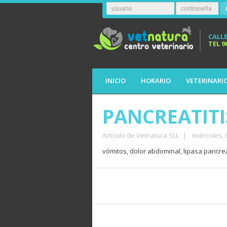
CALLE
TEL
9
INICIO
HORARIO
VETERINARI
PANCREATITI
Artículo de Vetnatura SLL
|
miércoles,
vómitos, dolor abdominal, lipasa pancreá