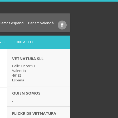
blamos español ... Parlem valencià
NES
CONTACTO
VETNATURA SLL
Calle Ciscar 53
Valencia
46182
España
QUIEN SOMOS
.
FLICKR DE VETNATURA