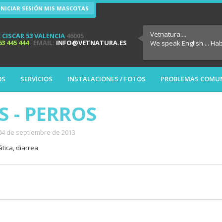
INICIAR SESIÓN MIS MASCOTAS
Vetnatura....
 CISCAR 53 VALENCIA
46005
63 445 444
EMAIL:
INFO@VETNATURA.ES
We speak English ... Ha
OS
SERVICIOS
INSTALACIONES / FOTOS
PROBLEMAS COMU
S - PERROS
 04 de septiembre de 2013
tica, diarrea