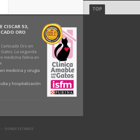
 CISCAR 53,
FICADO ORO
 Certicado Oro en
s Gatos. La segunda
en medicina felina en
a.
en medicina y cirugía
ulta y hospitalización
DONDE ESTAMOS