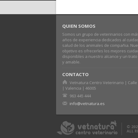
QUIEN SOMOS
Somos un grupo de veterinarios con má
años de experiencia dedicados al cuida
salud de los animales de compañia. Nue
objetivo es ofrecerles los mejores cuid
disponibles a nuestro alcance y un trat
y amable.
CONTACTO
Vetnatura Centro Veterinario | Calle 
| Valencia | 46005
963 445 444
info@vetnatura.es
© 202
ALL 