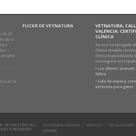
FLICKR DE VETNATURA
VETNATURA, CALLE
VALENCIA: CERTI
s de 20
CLÍNICA
do de la
stro
Se nos ha otorgado el
ados
Clinica Amable con lo
o cercano
clinica especializada 
conseguirlo en Españ
• Los últimos avances 
felina.
• Sala de espera, cons
Ciscar 53
exclusiva para gatos
6. VETNATURA SLL.
VETERINARIA VALENCIA
SERVICIOS
INSTALACIONES
RIGHTS RESERVED
ADMIN