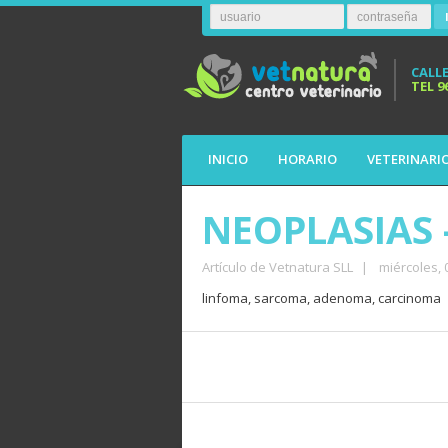
CALLE
TEL
9
INICIO
HORARIO
VETERINARI
NEOPLASIAS 
Artículo de Vetnatura SLL
|
miércoles,
linfoma, sarcoma, adenoma, carcinoma