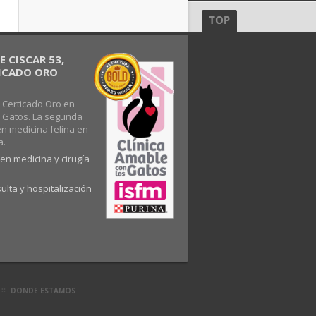
 CISCAR 53,
FICADO ORO
 Certicado Oro en
s Gatos. La segunda
en medicina felina en
a.
en medicina y cirugía
ulta y hospitalización
DONDE ESTAMOS