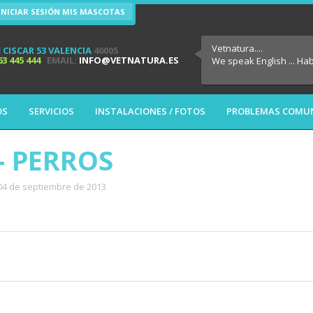
INICIAR SESIÓN MIS MASCOTAS
Vetnatura....
 CISCAR 53 VALENCIA
46005
63 445 444
EMAIL:
INFO@VETNATURA.ES
We speak English ... Ha
OS
SERVICIOS
INSTALACIONES / FOTOS
PROBLEMAS COMU
- PERROS
 04 de septiembre de 2013