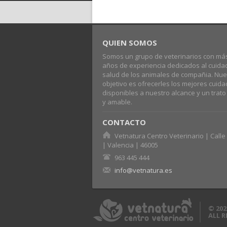
QUIEN SOMOS
Somos un grupo de veterinarios con má
años de experiencia dedicados al cuida
salud de los animales de compañia. Nue
objetivo es ofrecerles los mejores cuid
disponibles a nuestro alcance y un trat
y amable.
CONTACTO
Vetnatura Centro Veterinario | Calle 
| Valencia | 46005
963 445 444
info@vetnatura.es
© 202
ALL 