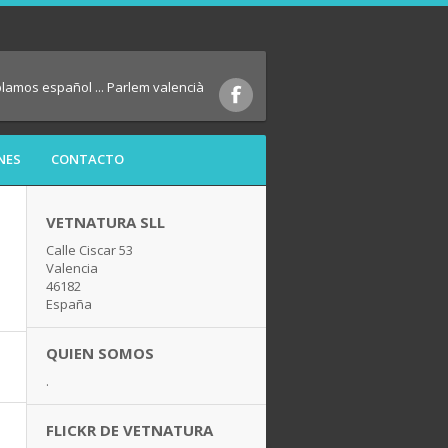
blamos español ... Parlem valencià
NES
CONTACTO
VETNATURA SLL
Calle Ciscar 53
Valencia
46182
España
QUIEN SOMOS
.
FLICKR DE VETNATURA