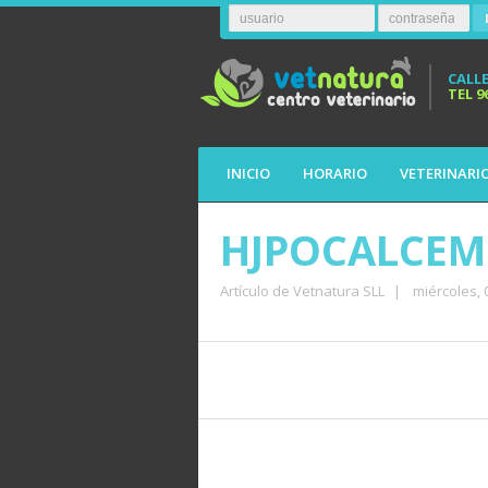
CALLE
TEL
9
INICIO
HORARIO
VETERINARI
HJPOCALCEM
Artículo de Vetnatura SLL
|
miércoles,