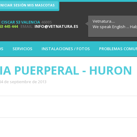
INICIAR SESIÓN MIS MASCOTAS
Vetnatura....
 CISCAR 53 VALENCIA
46005
63 445 444
EMAIL:
INFO@VETNATURA.ES
We speak English ... Ha
OS
SERVICIOS
INSTALACIONES / FOTOS
PROBLEMAS COMU
IA PUERPERAL - HURON
 04 de septiembre de 2013