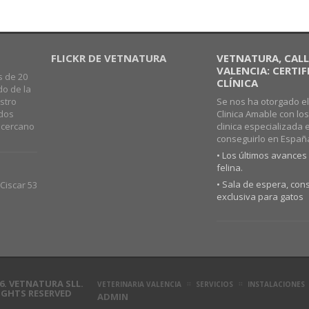
FLICKR DE VETNATURA
VETNATURA, CALLE
VALENCIA: CERTI
s de 20
CLÍNICA
do de la
stro
Se nos ha otorgado el
ados
Clinica Amable con lo
o cercano
clinica especializada 
conseguirlo en Españ
• Los últimos avances 
felina.
• Sala de espera, cons
Ciscar 53
exclusiva para gatos
6. VETNATURA SLL.
VETERINARIA VALENCIA
SERVICIOS
INSTALACIONES
RIGHTS RESERVED
ADMIN