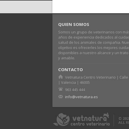
QUIEN SOMOS
Somos un grupo de veterinarios con má
años de experiencia dedicados al cuida
salud de los animales de compañia. Nue
objetivo es ofrecerles los mejores cuid
disponibles a nuestro alcance y un trat
y amable.
CONTACTO
Vetnatura Centro Veterinario | Calle 
| Valencia | 46005
963 445 444
info@vetnatura.es
© 202
ALL 