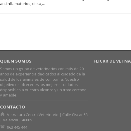
antiinflamatorios, dieta,...
QUIEN SOMOS
FLICKR DE VETN
Somos un grupo de veterinarios con más de 20
años de experiencia dedicados al cuidado de la
salud de los animales de compañia. Nuestro
objetivo es ofrecerles los mejores cuidados
disponibles a nuestro alcance y un trato cercano
y amable.
CONTACTO
Vetnatura Centro Veterinario | Calle Ciscar 53
| Valencia | 46005
963 445 444