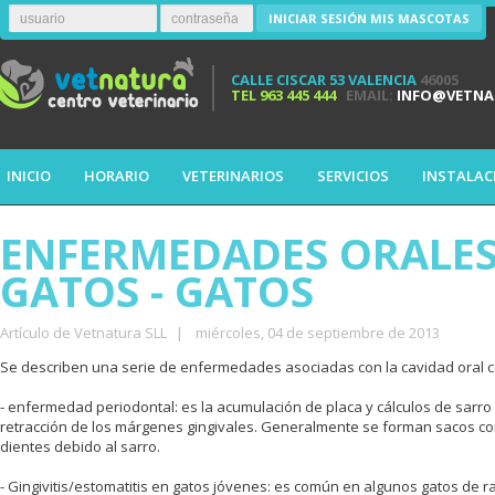
INICIAR SESIÓN MIS MASCOTAS
CALLE CISCAR 53 VALENCIA
46005
TEL
963 445 444
EMAIL:
INFO@VETNA
INICIO
HORARIO
VETERINARIOS
SERVICIOS
INSTALAC
ENFERMEDADES ORALES
GATOS - GATOS
Artículo de Vetnatura SLL
|
miércoles, 04 de septiembre de 2013
Se describen una serie de enfermedades asociadas con la cavidad oral 
- enfermedad periodontal: es la acumulación de placa y cálculos de sarro
retracción de los márgenes gingivales. Generalmente se forman sacos co
dientes debido al sarro.
- Gingivitis/estomatitis en gatos jóvenes: es común en algunos gatos de 