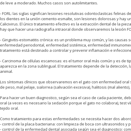
de leve a moderado. Muchos casos son autolimitantes.
- FORL: las siglas significan lesiones resolutivas odontoclasticas felinas 
los dientes en la unión cemento-esmalte, son lesiones dolorosas y hay un
Calicivirus. El único tratamiento efectivo es la extracción dental de la pi
hay que hacer una radiografia intraoral donde observaremos la lesión F
- Gingivitis-estomatitis crónica: es un problema muy común, y las causas so
enfermedad periodontal, enfermedad sistémica, enfermedad inmunomediad
tratamiento está destinado a controlar y prevenir inflamación e infeccion
- Carcinoma de células escamosas: es el tumor oral más común y es de ti
aparezca en la zona sublingual. El tratamiento depende de la detección, la
animal.
Los síntomas clínicos que observaremos en el gato con enfermedad oral 
de peso, mal pelaje, sialorrea (salivación excesiva), halitosis (mal aliento), 
Para hacer un buen diagnostico, según sea el caso de cada paciente, d
oral (a veces es necesario la sedación porque el gato no colabora), test ví
tejido oral.
Como tratamiento para estas enfermedades se necesita hacer dos abord
- control de la placa bacteriana: con limpieza de boca con ultrasonidos y pu
- control de la enfermedad dental asociada según sea el diagnostico: com