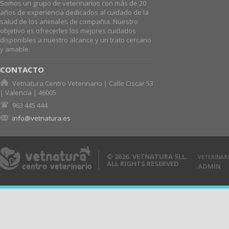
Somos un grupo de veterinarios con más de 20
años de experiencia dedicados al cuidado de la
salud de los animales de compañia. Nuestro
objetivo es ofrecerles los mejores cuidados
disponibles a nuestro alcance y un trato cercano
y amable.
CONTACTO
Vetnatura Centro Veterinario | Calle Ciscar 53
| Valencia | 46005
963 445 444
info@vetnatura.es
© 2026. VETNATURA SLL.
VETERINARI
ALL RIGHTS RESERVED
ADMIN