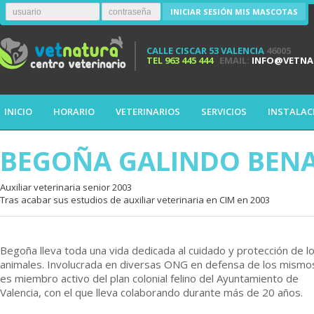
INICIAR SESIÓN MIS MASCOTAS
CALLE CISCAR 53 VALENCIA
46005
TEL
963 445 444
EMAIL:
INFO@VETNA
INICIO
HORARIO
VETERINARIOS
SERVICIOS
INSTALAC
BEGOÑA GALINDO BEN
Auxiliar veterinaria senior 2003
Tras acabar sus estudios de auxiliar veterinaria en CIM en 2003
Begoña lleva toda una vida dedicada al cuidado y protección de l
animales. Involucrada en diversas ONG en defensa de los mismo
es miembro activo del plan colonial felino del Ayuntamiento de
Valencia, con el que lleva colaborando durante más de 20 años.