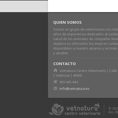
QUIEN SOMOS
Somos un grupo de veterinarios con má
años de experiencia dedicados al cuida
salud de los animales de compañia. Nue
objetivo es ofrecerles los mejores cuid
disponibles a nuestro alcance y un trat
y amable.
CONTACTO
Vetnatura Centro Veterinario | Calle 
| Valencia | 46005
963 445 444
info@vetnatura.es
© 202
ALL 