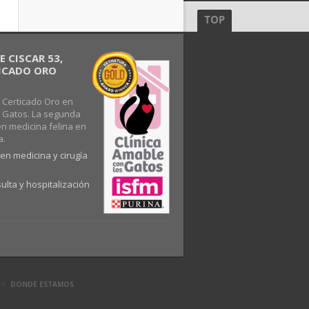
 CISCAR 53,
FICADO ORO
 Certicado Oro en
s Gatos. La segunda
en medicina felina en
a.
en medicina y cirugía
ulta y hospitalización
DONDE ESTAMOS