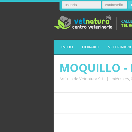
CALLE
TEL
9
INICIO
HORARIO
VETERINARI
MOQUILLO -
Artículo de Vetnatura SLL
|
miércoles,