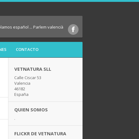
blamos español ... Parlem valencià
NES
CONTACTO
VETNATURA SLL
Calle Ciscar 53
Valencia
46182
España
QUIEN SOMOS
.
FLICKR DE VETNATURA