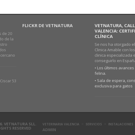
FLICKR DE VETNATURA
VETNATURA, CALLE
VALENCIA: CERTI
s de 20
CLÍNICA
do de la
stro
Se nos ha otorgado el
ados
Clinica Amable con lo
o cercano
clinica especializada 
conseguirlo en Españ
• Los últimos avances 
felina.
• Sala de espera, cons
Ciscar 53
exclusiva para gatos
6. VETNATURA SLL.
VETERINARIA VALENCIA
SERVICIOS
INSTALACIONES
RIGHTS RESERVED
ADMIN