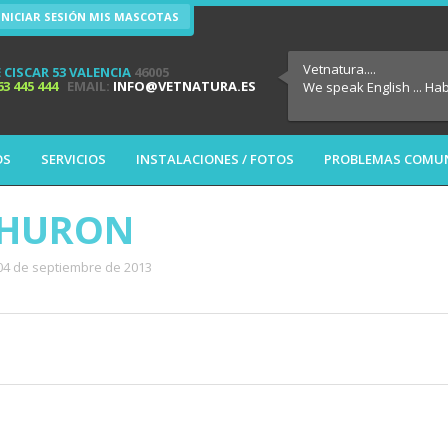
INICIAR SESIÓN MIS MASCOTAS
Vetnatura....
 CISCAR 53 VALENCIA
46005
63 445 444
EMAIL:
INFO@VETNATURA.ES
We speak English ... Ha
OS
SERVICIOS
INSTALACIONES / FOTOS
PROBLEMAS COMU
 HURON
 04 de septiembre de 2013