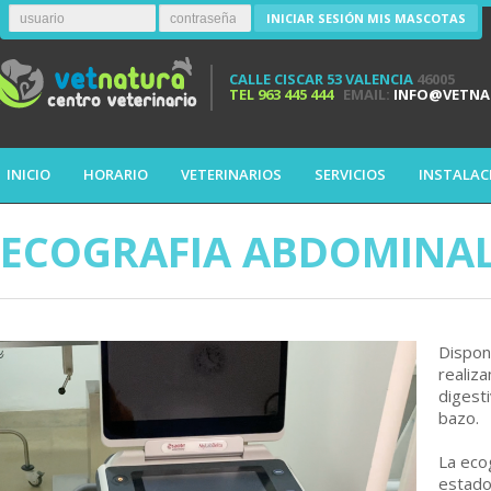
INICIAR SESIÓN MIS MASCOTAS
CALLE CISCAR 53 VALENCIA
46005
TEL
963 445 444
EMAIL:
INFO@VETNA
INICIO
HORARIO
VETERINARIOS
SERVICIOS
INSTALAC
ECOGRAFIA ABDOMINA
Dispon
realiz
digest
bazo.
La eco
estado