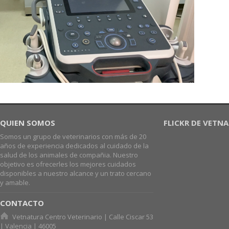
QUIEN SOMOS
FLICKR DE VETN
Somos un grupo de veterinarios con más de 20
años de experiencia dedicados al cuidado de la
salud de los animales de compañia. Nuestro
objetivo es ofrecerles los mejores cuidados
disponibles a nuestro alcance y un trato cercano
y amable.
CONTACTO
Vetnatura Centro Veterinario | Calle Ciscar 53
| Valencia | 46005