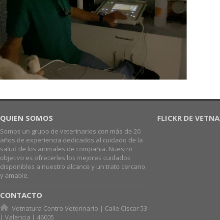
QUIEN SOMOS
FLICKR DE VETN
Somos un grupo de veterinarios con más de 20
años de experiencia dedicados al cuidado de la
salud de los animales de compañia. Nuestro
objetivo es ofrecerles los mejores cuidados
disponibles a nuestro alcance y un trato cercano
y amable.
CONTACTO
Vetnatura Centro Veterinario | Calle Ciscar 53
| Valencia | 46005