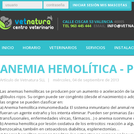
INICIAR SESIÓN MIS MASCOTAS
CALLE CISCAR 53 VALENCIA
46005
TEL
963 445 444
EMAIL:
INFO@VETNA
INICIO
HORARIO
VETERINARIOS
SERVICIOS
INSTALAC
ANEMIA HEMOLÍTICA - 
Artículo de Vetnatura SLL
|
miércoles, 04 de septiembre de 2013
Las anemias hemolíticas se producen por un aumento o aceleración de la d
glóbulos rojos. Su origen puede ser congénito (desde el nacimiento) o a
las origine se pueden clasificar en:
a) Anemia hemolítica inmunomediada: El sistema inmunitario del animal rea
fueran un agente extraño y los intenta eliminar. Pueden ser primarias (la
transfusionales, enfermedades víricas, fármacos…) o anemia isoinmune d
b) Anemia hemolítica por lesión oxidativa de los eritrocitos: reacción a al
benzocaína, también en cetoacidosis diabética, esplenectomías…