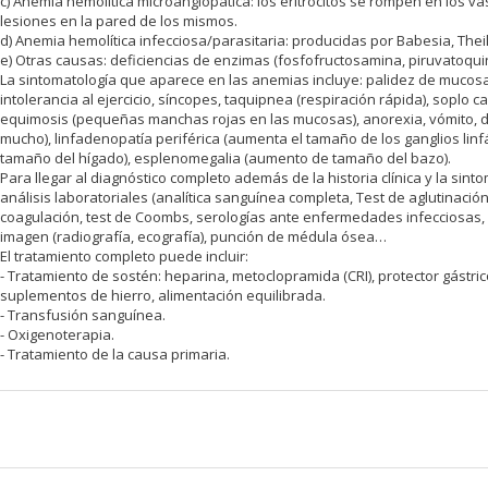
c) Anemia hemolítica microangiopática: los eritrocitos se rompen en los
lesiones en la pared de los mismos.
d) Anemia hemolítica infecciosa/parasitaria: producidas por Babesia, Thei
e) Otras causas: deficiencias de enzimas (fosfofructosamina, piruvatoqu
La sintomatología que aparece en las anemias incluye: palidez de mucosas, 
intolerancia al ejercicio, síncopes, taquipnea (respiración rápida), soplo ca
equimosis (pequeñas manchas rojas en las mucosas), anorexia, vómito, d
mucho), linfadenopatía periférica (aumenta el tamaño de los ganglios lin
tamaño del hígado), esplenomegalia (aumento de tamaño del bazo).
Para llegar al diagnóstico completo además de la historia clínica y la sin
análisis laboratoriales (analítica sanguínea completa, Test de aglutinació
coagulación, test de Coombs, serologías ante enfermedades infecciosas, u
imagen (radiografía, ecografía), punción de médula ósea…
El tratamiento completo puede incluir:
- Tratamiento de sostén: heparina, metoclopramida (CRI), protector gástrico
suplementos de hierro, alimentación equilibrada.
- Transfusión sanguínea.
- Oxigenoterapia.
- Tratamiento de la causa primaria.