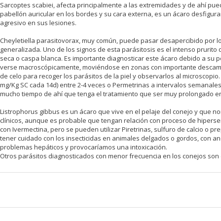
Sarcoptes scabiei, afecta principalmente a las extremidades y de ahí pued
pabellón auricular en los bordes y su cara externa, es un ácaro desfigu
agresivo en sus lesiones.
Cheyletiella parasitovorax, muy común, puede pasar desapercibido por l
generalizada. Uno de los signos de esta parásitosis es el intenso prurito
seca o caspa blanca. Es importante diagnosticar este ácaro debido a su
verse macroscópicamente, moviéndose en zonas con importante descamaci
de celo para recoger los parásitos de la piel y observarlos al microscopio. 
mg/Kg SC cada 14d) entre 2-4 veces o Permetrinas a intervalos semanales.
mucho tiempo de ahí que tenga el tratamiento que ser muy prolongado en
Listrophorus gibbus es un ácaro que vive en el pelaje del conejo y que 
clínicos, aunque es probable que tengan relación con proceso de hiperse
con Ivermectina, pero se pueden utilizar Piretrinas, sulfuro de calcio o p
tener cuidado con los insecticidas en animales delgados o gordos, con anor
problemas hepáticos y provocaríamos una intoxicación.
Otros parásitos diagnosticados con menor frecuencia en los conejos son 