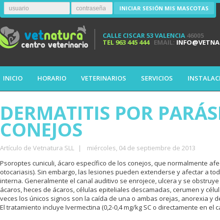
INICIAR SESIÓN MIS MASCOTAS
CALLE CISCAR 53 VALENCIA
46005
TEL
963 445 444
EMAIL:
INFO@VETNA
INICIO
HORARIO
VETERINARIOS
SERVICIOS
INSTALAC
DERMATITIS POR PARÁSI
CONEJOS
Artículo de Vetnatura SLL
|
miércoles, 04 de septiembre de 2013
Psoroptes cuniculi, ácaro específico de los conejos, que normalmente afec
otocariasis). Sin embargo, las lesiones pueden extenderse y afectar a tod
interna. Generalmente el canal auditivo se enrojece, ulcera y se obstru
ácaros, heces de ácaros, células epiteliales descamadas, cerumen y célul
veces los únicos signos son la caída de una o ambas orejas, anorexia y d
El tratamiento incluye Ivermectina (0,2-0,4 mg/kg SC o directamente en el c