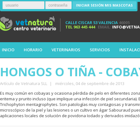
INICIAR SESIÓN MIS MASCOTAS
CALLE CISCAR 53 VALENCIA
46005
TEL
963 445 444
EMAIL:
INFO@VETNA
INICIO
HORARIO
VETERINARIOS
SERVICIOS
INSTALAC
HONGOS O TIÑA - COBA
Artículo de Vetnatura SLL
|
miércoles, 04 de septiembre de 2013
Es muy común en cobayas y ocasiona pérdida de pelo en diferentes zona
eritema y prurito incluso (que implique una infección de piel secundaria).
Trichophyton mentagrophytes. Son patologías muy contagiosas y transmi
microscópico de la piel y las lesiones o un cultivo en ágar Sabouraud pued
aplicaciones locales de solución de povidona Iodado y derivados imidazól