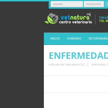
CALLE
TEL
9
INICIO
HORARIO
VETERINARI
ENFERMEDAD 
Artículo de Vetnatura SLL
|
miércoles,