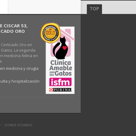
 CISCAR 53,
FICADO ORO
 Certicado Oro en
s Gatos. La segunda
en medicina felina en
a.
en medicina y cirugía
ulta y hospitalización
DONDE ESTAMOS