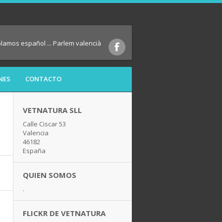
blamos español ... Parlem valencià
NES
CONTACTO
VETNATURA SLL
Calle Ciscar 53
Valencia
46182
España
QUIEN SOMOS
.
FLICKR DE VETNATURA