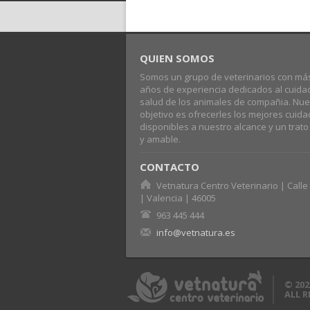
QUIEN SOMOS
Somos un grupo de veterinarios con má
años de experiencia dedicados al cuida
salud de los animales de compañia. Nue
objetivo es ofrecerles los mejores cuid
disponibles a nuestro alcance y un trat
y amable.
CONTACTO
Vetnatura Centro Veterinario | Calle 
| Valencia | 46005
963 445 444
info@vetnatura.es
© 202
ALL 