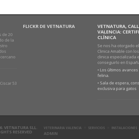
FLICKR DE VETNATURA
VETNATURA, CALLE
VALENCIA: CERTI
s de 20
CLÍNICA
do de la
stro
Se nos ha otorgado el
ados
Clinica Amable con lo
o cercano
clinica especializada 
conseguirlo en Españ
• Los últimos avances 
felina.
• Sala de espera, cons
Ciscar 53
exclusiva para gatos
6. VETNATURA SLL.
VETERINARIA VALENCIA
SERVICIOS
INSTALACIONES
RIGHTS RESERVED
ADMIN