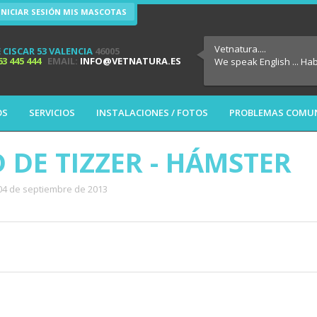
INICIAR SESIÓN MIS MASCOTAS
Vetnatura....
 CISCAR 53 VALENCIA
46005
63 445 444
EMAIL:
INFO@VETNATURA.ES
We speak English ... Ha
OS
SERVICIOS
INSTALACIONES / FOTOS
PROBLEMAS COMU
DE TIZZER - HÁMSTER
 04 de septiembre de 2013