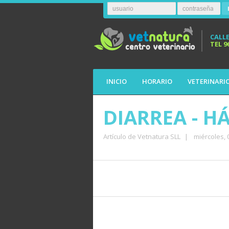
CALLE
TEL
9
INICIO
HORARIO
VETERINARI
DIARREA - H
Artículo de Vetnatura SLL
|
miércoles,