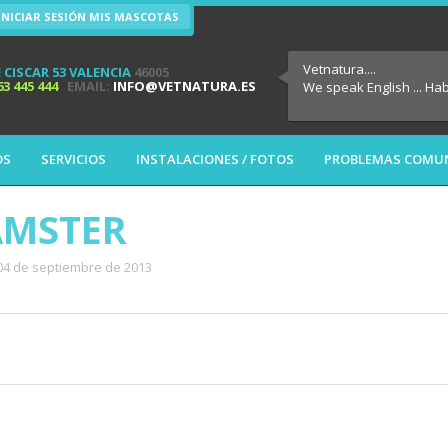
INICIAR SESIÓN MIS MASCOTAS
Vetnatura....
 CISCAR 53 VALENCIA
46005
63 445 444
EMAIL:
INFO@VETNATURA.ES
We speak English ... Ha
OS
SERVICIOS
INSTALACIONES / FOTOS
PROBLEMAS COMU
ÁMSTER
 04 de septiembre de 2013