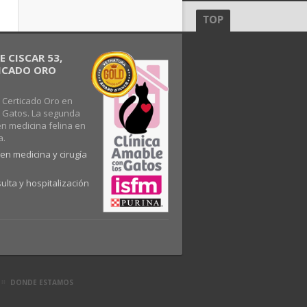
 CISCAR 53,
FICADO ORO
 Certicado Oro en
s Gatos. La segunda
en medicina felina en
a.
en medicina y cirugía
ulta y hospitalización
DONDE ESTAMOS