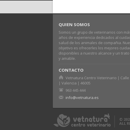
QUIEN SOMOS
Somos un grupo de veterinarios con má
años de experiencia dedicados al cuida
salud de los animales de compañia. Nue
objetivo es ofrecerles los mejores cuid
disponibles a nuestro alcance y un trat
y amable.
CONTACTO
Vetnatura Centro Veterinario | Calle 
| Valencia | 46005
963 445 444
info@vetnatura.es
© 202
ALL 