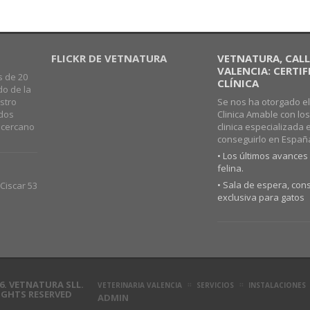
FLICKR DE VETNATURA
VETNATURA, CALLE
VALENCIA: CERTI
s de 20
CLÍNICA
do de la
stro
Se nos ha otorgado el
ados
Clinica Amable con lo
o cercano
clinica especializada 
conseguirlo en Españ
• Los últimos avances 
felina.
• Sala de espera, cons
Ciscar 53
exclusiva para gatos
6. VETNATURA SLL.
VETERINARIA VALENCIA
SERVICIOS
INSTALACIONES
RIGHTS RESERVED
ADMIN