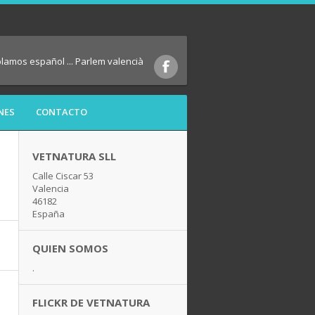
blamos español ... Parlem valencià
NES
CONTACTO
VETNATURA SLL
Calle Ciscar 53
Valencia
46182
España
QUIEN SOMOS
.
FLICKR DE VETNATURA