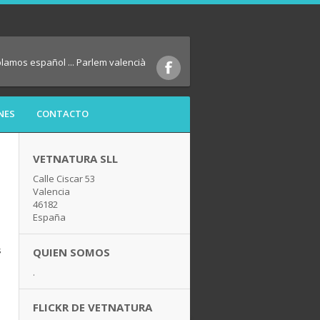
blamos español ... Parlem valencià
NES
CONTACTO
VETNATURA SLL
Calle Ciscar 53
Valencia
46182
España
l
s
QUIEN SOMOS
.
FLICKR DE VETNATURA