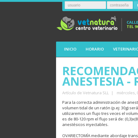
CALLE
TEL
9
INICIO
HORARIO
VETERINARI
RECOMENDAC
ANESTESIA -
Artículo de Vetnatura SLL
|
miércoles,
Para la correcta administración de aneste
volumen tidal de un ratón (p.ej: 30g) ser
utilizaremos un flujo tres veces el volu
es de 80-120 rpm el flujo será de: (0,3)x
anestésicos inyectables.
OVARIECTOMÍA mediante abordaje trans