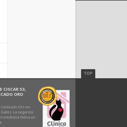
 CISCAR 53,
FICADO ORO
 Certicado Oro en
s Gatos. La segunda
en medicina felina en
a.