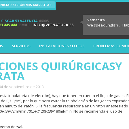
INICIAR SESIÓN MIS MASCOTAS
Vetnatura....
 CISCAR 53 VALENCIA
46005
63 445 444
EMAIL:
INFO@VETNATURA.ES
We speak English ... Ha
OS
SERVICIOS
INSTALACIONES / FOTOS
PROBLEMAS COMU
IONES QUIRÚRGICASY
 RATA
 04 de septiembre de 2013
sia inhalatoria (de elección), hay que tener en cuenta el flujo de gases. E
á de 0,3-0,5ml, por lo que para evitar la reinhalación de los gases expirado
men minuto del ratón. Si la frecuencia respiratoria en un ratón anestesiado
(80)x(3)=72ml/min /(0,5)x(120)x(3)=180ml/min. No se recomienda el uso de
verso dorsal.