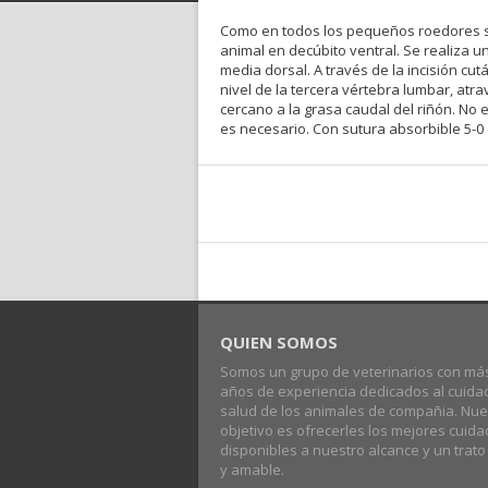
Como en todos los pequeños roedores se 
animal en decúbito ventral. Se realiza u
media dorsal. A través de la incisión cu
nivel de la tercera vértebra lumbar, atr
cercano a la grasa caudal del riñón. No
es necesario. Con sutura absorbible 5-0 o
QUIEN SOMOS
Somos un grupo de veterinarios con má
años de experiencia dedicados al cuida
salud de los animales de compañia. Nue
objetivo es ofrecerles los mejores cuid
disponibles a nuestro alcance y un trat
y amable.