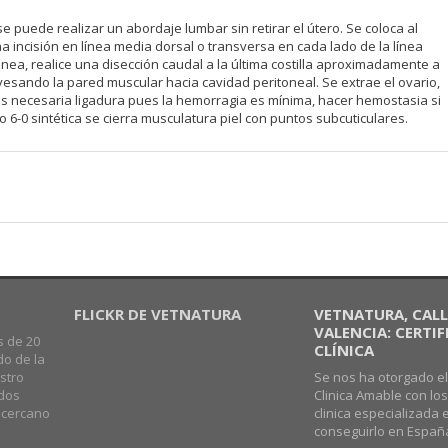
puede realizar un abordaje lumbar sin retirar el útero. Se coloca al
na incisión en línea media dorsal o transversa en cada lado de la línea
tánea, realice una disección caudal a la última costilla aproximadamente a
avesando la pared muscular hacia cavidad peritoneal. Se extrae el ovario,
 es necesaria ligadura pues la hemorragia es mínima, hacer hemostasia si
 6-0 sintética se cierra musculatura piel con puntos subcuticulares.
FLICKR DE VETNATURA
VETNATURA, CALLE
VALENCIA: CERTI
s de 20
CLÍNICA
do de la
stro
Se nos ha otorgado el
ados
Clinica Amable con lo
o cercano
clinica especializada 
conseguirlo en Españ